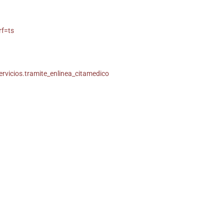
rf=ts
ervicios.tramite_enlinea_citamedico